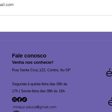
ail.com
Fale conosco
Venha nos conhecer!
é
Rua Santa Cruz,122, Centro, Itu-SP
Segunda à quinta-feira das 08h às
17h | Sexta-feira das 08h às 16h
miraluz.educa@gmail.com