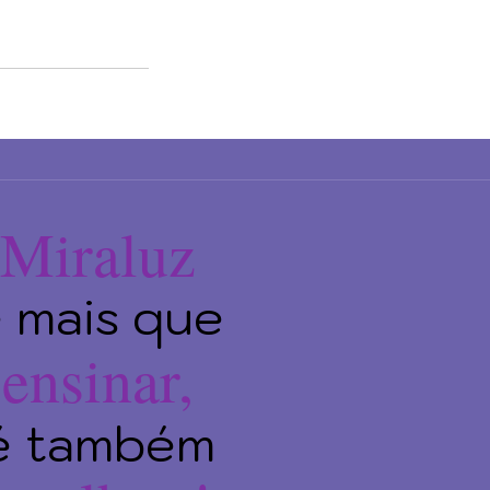
Miraluz
 mais que
ensinar,
é também