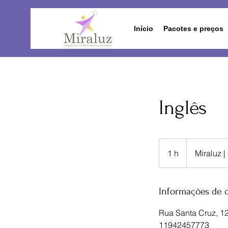
Início
Pacotes e preços
Inglês
1 h
1
Miraluz 
Informações de 
Rua Santa Cruz, 122
11942457773